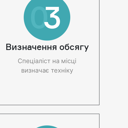
ВОДОЙМ
щення
Очищення
Визначення обсягу
русел річок
Спеціаліст на місці
визначає техніку
слаботочною
Очищення берегів та дня
ояною водою
річок – важливе
регулярно
завдання, яке
В іншому
періодично потрібно
одна
вирішувати, щоб
ть сильно
зберегти належний
иметься, вода
зовнішній вигляд та
сти, дно
функціональність