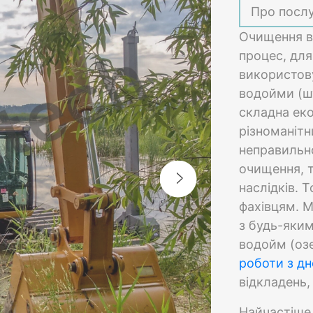
Про посл
Очищення в
процес, для
використову
водойми (ш
складна еко
різноманітн
неправильно
очищення, 
наслідків. 
фахівцям. М
з будь-яким
водойм (озе
роботи з д
відкладень,
Найчастіше