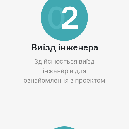
Очи
Виїзд інженера
озер
Здійснюється виїзд
інженерів для
Озеро зі 
ознайомлення з проектом
або заст
потрібно 
чистити. 
випадку в
рослинніс
розростат
почне цві