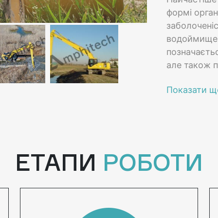
формі орган
заболоченіс
водоймище п
позначаєтьс
але також п
використан
малоефекти
допомогою 
компанії Ам
видів водо
спеціальне
ЕТАПИ
РОБОТИ
якості очищ