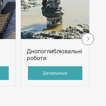
Днопоглиблювальні
О
роботи
в
Детальніше