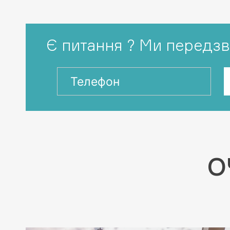
Є питання ? Ми передз
О