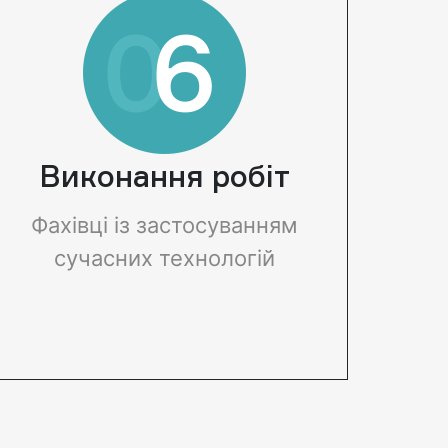
тися. Найчастіше
водойми. За допомогою
 очищення
очищення русла річок
рібно
вдасться позбутися
и 1 раз на
забруднень, засмічення,
оке прибирання
замулювання, здійснити
роводитися не
днопоглиблення
Виконання робіт
1 раз на 10
фарватеру, відновити
ищення озера
проточність річки,
Фахівці із застосуванням
нюватися
судноплавні ділянки,
сучасних технологій
з огляду на
очищення берега від
у рівновагу
очерету і запобігти
Потрібно
подальшому
 що повністю
виснаженню водних
 всю
ресурсів. Якщо
ть не можна,
своєчасно не вжити
орушиться
жодних дій, то стан