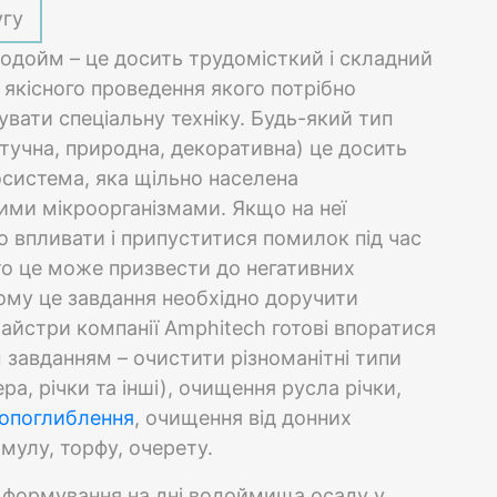
угу
одойм – це досить трудомісткий і складний
 якісного проведення якого потрібно
вати спеціальну техніку. Будь-який тип
тучна, природна, декоративна) це досить
система, яка щільно населена
ими мікроорганізмами. Якщо на неї
 впливати і припуститися помилок під час
то це може призвести до негативних
Тому це завдання необхідно доручити
айстри компанії Amphitech готові впоратися
 завданням – очистити різноманітні типи
ра, річки та інші), очищення русла річки,
нопоглиблення
, очищення від донних
 мулу, торфу, очерету.
 формування на дні водоймища осаду у