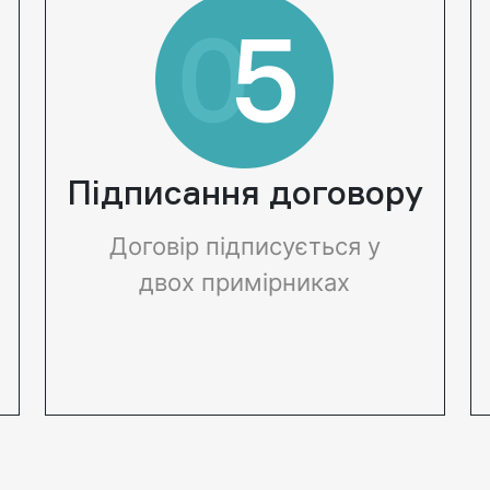
замулюва
санітарне
озера пот
виконуват
рік. Глиб
повинно п
Підписання договору
рідше ніж 
років. Оч
Договір підписується у
має здійс
двох примірниках
грамотно 
екологічн
водойми. 
розуміти,
видалити
рослинніс
інакше п