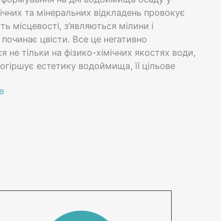
ічних та мінеральних відкладень провокує
ть місцевості, з’являються мілини і
очинає цвісти. Все це негативно
я не тільки на фізико-хімічних якостях води,
огіршує естетику водоймища, її цільове
ня стає практично неможливим або
вним. Вирішити цю проблему можна за
професійного очищення водойм від фахівців
фітех. Ми надаємо послуги з очищення всіх
йм. Під час роботи ми використовуємо
 обладнання для забезпечення максимальної
ення та швидкості роботи.
ПОСЛУГИ З
ОЧИЩЕННЯ