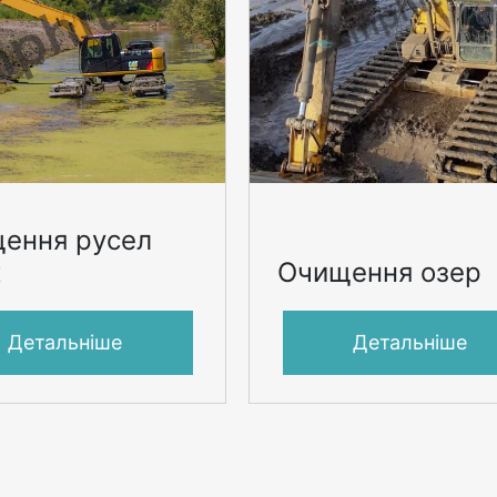
ення русел
к
Очищення озер
Детальніше
Детальніше