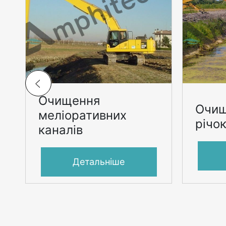
Очищення
Очищ
меліоративних
річо
каналів
Детальніше