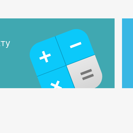
екологічн
водойми.
кту